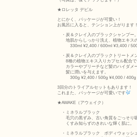
★ロレッタ デビル
とにかく、パッケージが可愛い！
お風呂に入ると、テンション上がります
・炭＆クレイ入のブラックシャンプー
地肌からしっかり洗え、植物エキスの
330ml ¥2,400 / 600ml ¥3,400 / 5
・炭＆クレイ入のブラックトリートメ
8種の植物エキス入りカプセル配合で
カラーやブリーチなど髪のハイダメー
髪に潤いを与えます。
300g ¥2,400 / 500g ¥4,000 / 400
3回分のトライアルセットもあります！
これまた、パッケージが可愛いです
★AWAKE（アウェイク）
・ミネラルブラック
毛穴の黒ずみ、古い角質をごっそり
くすみ知らずのきれいな輝く肌に。
・ミネラルブラック ボディウォッシ