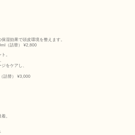
！
。
保湿効果で頭皮環境を整えます。
00ml（詰替） ¥2,800
ント。
、
ジをケアし、
g（詰替） ¥3,000
吸着。
ュ